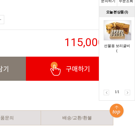
문의하기
주문조회
오늘 본 상품 (1)
115,000
원
선물용 보리굴비
(
1/1
상품문의
배송/교환/환불