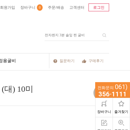
회원가입
장바구니
주문/배송
고객센터
로그인
0
정용굴비
질문하기
구매후기
061)
대) 10미
전화문의
10미
356·1111
장바구니
즐겨찾기