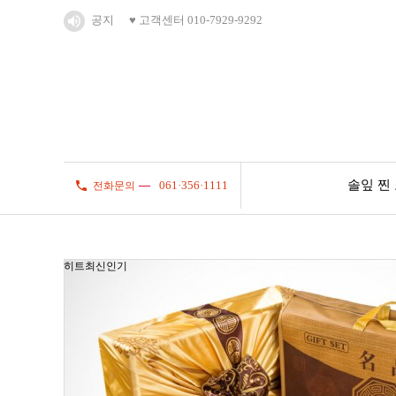
공지
♥ 고객센터 010-7929-9292
솔잎 찐
061·356·1111
전화문의
히트
최신
인기